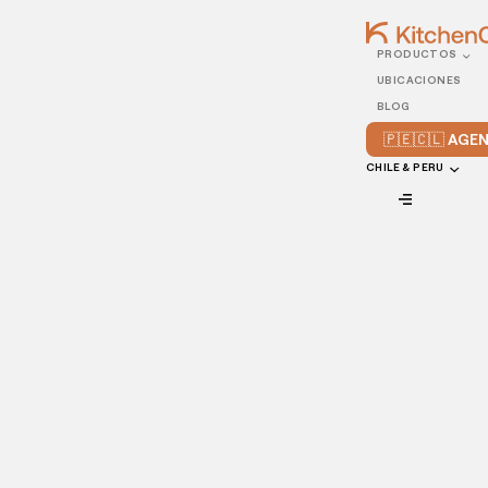
PRODUCTOS
21/AUGUST/2020
UBICACIONES
Negocio de comida para
BLOG
llevar: ¿cómo migrar tu
🇵🇪🇨🇱 AG
restaurante a esta
CHILE & PERU
modalidad?
VIEW ALL
Actualmente, son muchos los restaurantes que se suman
cada día al negocio de comida para llevar y esto es debido
a la gran demanda a este servicio que existe en los últimos
tiempos.
La situación actual a nivel mundial con la aparición de la