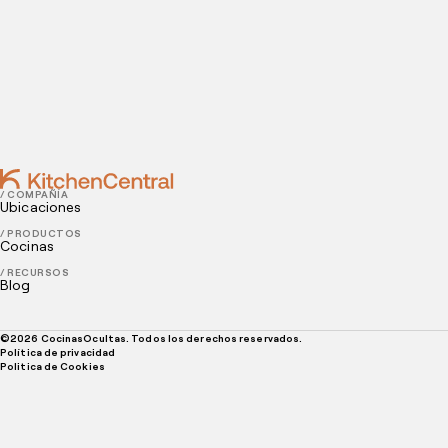
restaurante a esta modalidad?
AUGUST 17, 2020
Aprenda cómo empezar un servicio de delivery en 11
pasos
/ COMPAÑÍA
Ubicaciones
/ PRODUCTOS
Cocinas
/ RECURSOS
Blog
©
2026
CocinasOcultas. Todos los derechos reservados.
Política de privacidad
Politica de Cookies