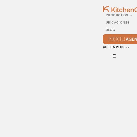
PRODUCTOS
19/AUGUST/2020
UBICACIONES
¿Cómo aumentar las
BLOG
ventas de tu negocio de
🇵🇪🇨🇱 AG
comida?
CHILE & PERU
VIEW ALL
Tener un negocio exitoso es el sueño de cualquier gestor.
Para que este reto se convierta en realidad, es esencial
mantener una buena perspectiva de mercado y realizar
acciones que tengan como meta aumentar las ventas y, de
este modo, optimizar su rentabilidad.
De hecho, tener un restaurante rentable requiere una