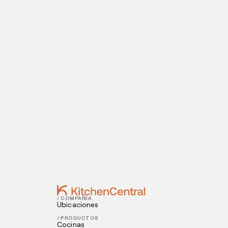
PÁGINA PRINCIPAL
ABRE TU COCINA OCULTA
Visítanos hoy
¿Estás listo para abrir una cocina oculta? I
Contact
JUNE 30, 2022
Cómo conectar la marca de tu restauran
JUNE 29, 2022
¿Cómo crear un paquete de comida par
/ COMPAÑÍA
Ubicaciones
/ PRODUCTOS
Cocinas