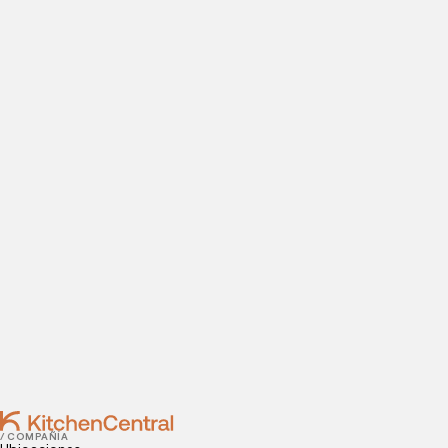
ABRE TU COCINA OCULTA
Visítanos hoy
¿Estás listo para abrir una cocina oculta? Introduce tus
datos de contacto para agendar tu visita a nuestras
instalaciones.
Contact
JULY 04, 2022
Cómo preparar tu restaurante para el verano
JUNE 30, 2022
Mejora la eficiencia de tu restaurante con estos
consejos
/ COMPAÑÍA