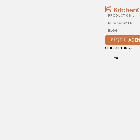
PRODUCTOS
30/JUNE/2022
UBICACIONES
Cómo conectar la marca
BLOG
de tu restaurante con los
🇵🇪🇨🇱 AG
clientes de la actualidad
CHILE & PERU
VIEW ALL
Cada aspecto de la marca de tu restaurante comunica a
tus clientes quién eres. El menú, la combinación de colores,
la declaración de la misión, etc., transmiten un mensaje
sobre la historia única de tu establecimiento. Hoy te
ayudaremos a conectar tu restaurante con la clientela de
la actualidad.