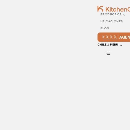
PRODUCTOS
10/DECEMBER/2021
UBICACIONES
Formas en que los
BLOG
restaurantes pueden
🇵🇪🇨🇱 AG
mejorar la comida
CHILE & PERU
vegetariana y vegana
VIEW ALL
Si has notado que tus clientes se preocupan cada vez más
por su salud, deberías considerar la posibilidad de
ofrecerles platos veganos y vegetarianos. Aunque añadir
estos platos a la carta de tu restaurante puede parecer
complicado y caro, en realidad es muy fácil preparar estas