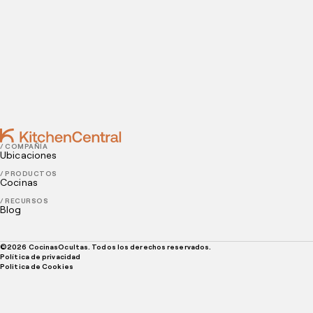
realizar con éxito y mejorar tus ventas
DECEMBER 10, 2021
4 maneras en que los restaurantes modernos se
mantienen competitivos en la era digital
/ COMPAÑÍA
Ubicaciones
/ PRODUCTOS
Cocinas
/ RECURSOS
Blog
©
2026
CocinasOcultas. Todos los derechos reservados.
Política de privacidad
Politica de Cookies