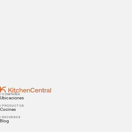
datos de contacto para agendar tu visita a nuestras
instalaciones.
Contact
DECEMBER 10, 2021
Formas en que los restaurantes pueden mejorar la
comida vegetariana y vegana
DECEMBER 08, 2021
Por qué conviene trabajar con varios servicios de
delivery
/ COMPAÑÍA
Ubicaciones
/ PRODUCTOS
Cocinas
/ RECURSOS
Blog