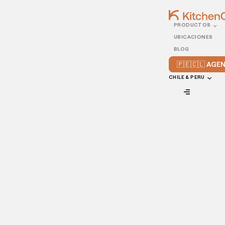
PRODUCTOS
21/NOVEMBER/2022
UBICACIONES
Cómo mejorar la
BLOG
comunicación con el
🇵🇪🇨🇱 AG
personal de tu
CHILE & PERU
restaurante
VIEW ALL
La
rotación de personal
es un gran problema en el sector
de la alimentación. Pero, ¿y si pudieras reducir la rotación (y
mejorar la productividad) simplemente invirtiendo más
tiempo y recursos en la comunicación en el lugar de
trabajo? En este artículo, te vamos a compartir algunos