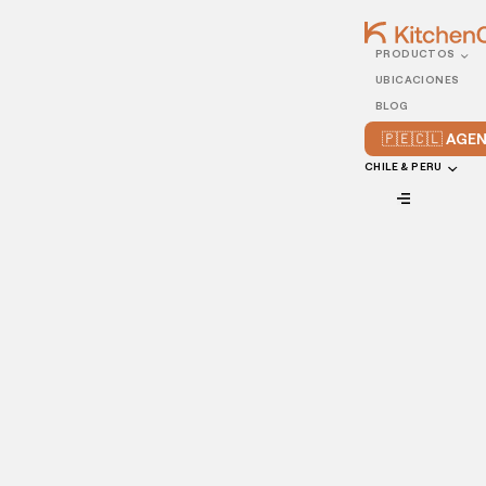
PRODUCTOS
21/NOVEMBER/2022
UBICACIONES
3 formas de aumentar las
BLOG
ventas de tu servicio de
🇵🇪🇨🇱 AG
pedidos
CHILE & PERU
VIEW ALL
El reparto de comida es un canal de ingresos importante -y
rentable- para los restaurantes, y las ventas de reparto se
han disparado durante los últimos años. Decidir dar el salto
a la entrega de comida, y averiguar cómo aumentar sus
ventas puede ser un poco desalentador. Sin embargo,
¡estamos aquí para ayudarte!