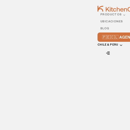
PRODUCTOS
24/MAY/2021
UBICACIONES
¿Cómo crear una página
BLOG
web para mi restaurante?
🇵🇪🇨🇱 AG
CHILE & PERU
VIEW ALL
Hay razones de peso para querer saber
cómo crear una
página web para restaurante.
La primera de ellas es que la web se ha convertido en el
fenómeno más influyente en el comercio durante los
últimos años. Por otra parte los restaurantes que utilizan la
web tienen más probabilidades de comercializar sus
productos y de obtener una mayor rentabilidad.