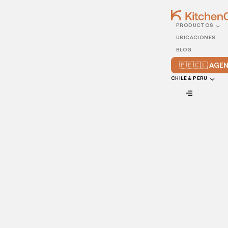
PRODUCTOS
25/MAY/2021
UBICACIONES
Comida instagrameable:
BLOG
¿Qué es y cómo puede
🇵🇪🇨🇱 AG
ayudarte a atraer más
CHILE & PERU
clientes?
VIEW ALL
La
comida instagrameable
es esa que los comensales,
fascinados por su apariencia, no resisten la tentación de
publicar en su cuenta de Instagram.
Esta combinación de desarrollo tecnológico y modo de ser