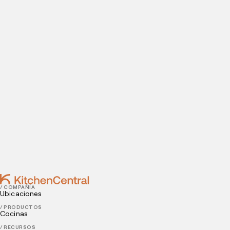
útil en esta página.
Visítanos hoy
¿Estás listo para abrir una cocina oculta? Introduce tus
datos de contacto para agendar tu visita a nuestras
instalaciones.
Contact
JUNE 07, 2021
3 claves para la gestión de restaurantes
JUNE 04, 2021
¿Por qué iniciar un negocio con un food truck?
/ COMPAÑÍA
Ubicaciones
/ PRODUCTOS
Cocinas
/ RECURSOS