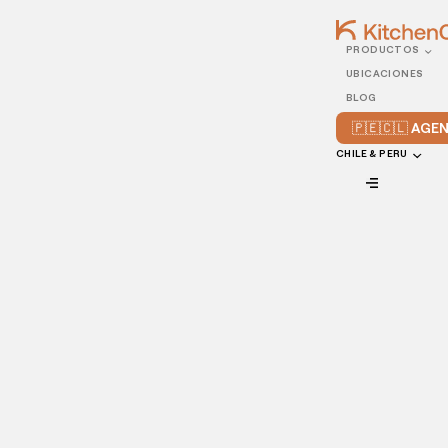
PRODUCTOS
07/JUNE/2021
UBICACIONES
¿Cómo conseguir el
BLOG
mejor chef para tu
🇵🇪🇨🇱 AG
restaurante?
CHILE & PERU
VIEW ALL
Dentro de la industria gastronómica, no hay una sola
receta para el éxito. Al contrario, es un mundo donde es
posible experimentar con sabores, texturas, aromas,
combinaciones, y demás. Y, ¿quién es la persona indicada y
más capaz de crear estas propuestas? El chef, sin duda
alguna.