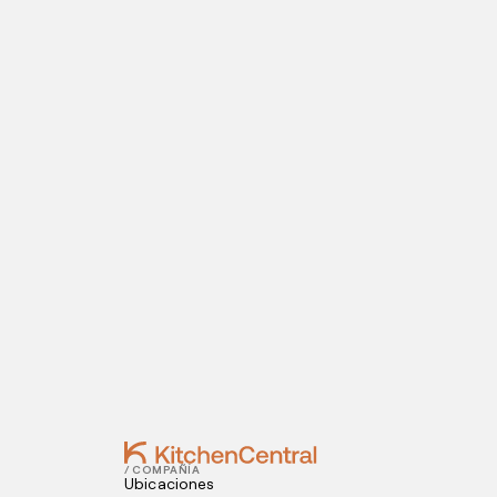
PÁGINA PRINCIPAL
ABRE TU COCINA OCULTA
Visítanos hoy
¿Estás listo para abrir una cocina oculta? I
Contact
JUNE 09, 2021
5 errores que debes evitar al abrir un 
JUNE 07, 2021
¿Cómo conseguir el mejor chef para tu
/ COMPAÑÍA
Ubicaciones