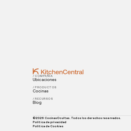
¿Estás listo para abrir una cocina oculta? I
Contact
NOVEMBER 16, 2022
5 factores que afectan la rentabilidad 
NOVEMBER 14, 2022
Consejos para contratar el personal de
/ COMPAÑÍA
Ubicaciones
/ PRODUCTOS
Cocinas
/ RECURSOS
Blog
©
2026
CocinasOcultas. Todos los derechos reservados.
Política de privacidad
Politica de Cookies