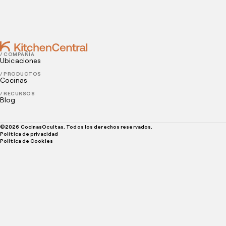
5 factores que afectan la rentabilidad de los
restaurantes
/ COMPAÑÍA
Ubicaciones
/ PRODUCTOS
Cocinas
/ RECURSOS
Blog
©
2026
CocinasOcultas. Todos los derechos reservados.
Política de privacidad
Politica de Cookies