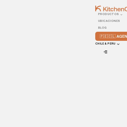
PRODUCTOS
07/SEPTEMBER/2021
UBICACIONES
5 ideas de
BLOG
entretenimiento para tu
🇵🇪🇨🇱 AG
restaurante
CHILE & PERU
VIEW ALL
Ofrecer entretenimiento en tu restaurante es una forma
estupenda de interesar a nuevos clientes y de animar a los
que ya lo visitan regularmente. Los amantes de la comida
de hoy en día buscan una experiencia gastronómica
completa, que incluya un buen ambiente y un
menú
irresistible
.