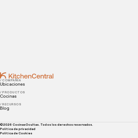
Contact
SEPTEMBER 08, 2021
¿Cómo iniciar un negocio de comida casera? Guía
completa
SEPTEMBER 07, 2021
4 claves para tener el mejor tiempo de servicio en
tu restaurante
/ COMPAÑÍA
Ubicaciones
/ PRODUCTOS
Cocinas
/ RECURSOS
Blog
©
2026
CocinasOcultas. Todos los derechos reservados.
Política de privacidad
Politica de Cookies