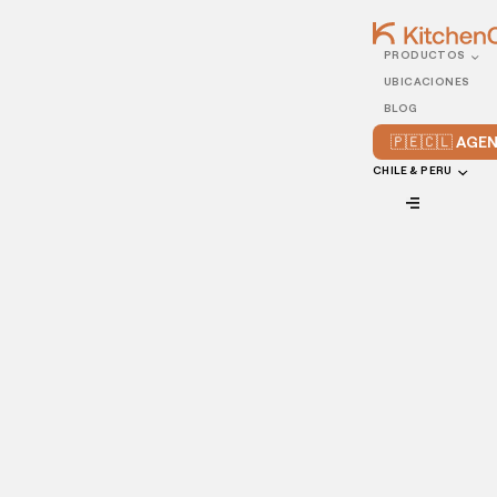
PRODUCTOS
07/SEPTEMBER/2021
UBICACIONES
4 claves para tener el
BLOG
mejor tiempo de servicio
🇵🇪🇨🇱 AG
en tu restaurante
CHILE & PERU
VIEW ALL
En el último siglo, los avances de la tecnología moderna han
hecho que casi todas las áreas de nuestras sean más
rápidas, y esto incluye la industria restaurantera. En el
dinámico y competitivo mercado de la gastronomía, es más
importante que nunca que tu equipo se centre en la
rapidez del servicio para impulsar las ventas y la