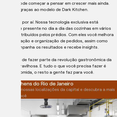
meses e pode começar a pensar em crescer mais ainda.
Isso tudo graças ao modelo de Dark Kitchen.
E não para por aí. Nossa tecnologia exclusiva está
totalmente presente no dia a dia das cozinhas em vários
tablets distribuídos pelos prédios. Com eles você melhora
a centralização e organização de pedidos, assim como
ainda acompanha os resultados e recebe insights.
Tá na hora de fazer parte da revolução gastronômica da
cidade maravilhosa. E tudo o que você precisa fazer é
focar na comida, o resto a gente faz para você.
Dark kitchens do Rio de Janeiro
Explore as nossas localizações da capital e descubra a mais
perto de você