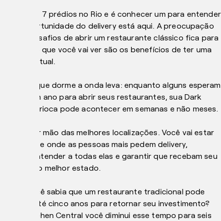
Nós temos 7 prédios no Rio e é conhecer um para entender
que a oportunidade do delivery está aqui. A preocupação
com os desafios de abrir um restaurante clássico fica para
trás e só o que você vai ver são os benefícios de ter uma
cozinha virtual.
Camarão que dorme a onda leva: enquanto alguns esperam
mais de um ano para abrir seus restaurantes, sua Dark
Kitchen carioca pode acontecer em semanas e não meses.
E sem abrir mão das melhores localizações. Você vai estar
exatamente onde as pessoas mais pedem delivery,
podendo atender a todas elas e garantir que recebam seu
produto no melhor estado.
Agora, você sabia que um restaurante tradicional pode
demorar até cinco anos para retornar seu investimento?
Com a Kitchen Central você diminui esse tempo para seis