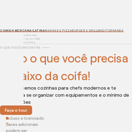
COMIDA MEXICANA/LATINA
MASSAS E PIZZA
BURGER E GRILL
MEDITERRÂNEA
* Equipment shown is for illustrative
purposes only and may vary per facility
and by actual equipment you bring.
O QUE VOCÊ ENCONTRA
Tudo o que você precisa
debaixo da coifa!
Nós oferecemos cozinhas para chefs modernos e te
ajudamos a se organizar com equipamentos e o mínimo de
complicações
Faça o tour
Incluso e licenciado
Taxas adicionais
podem ser