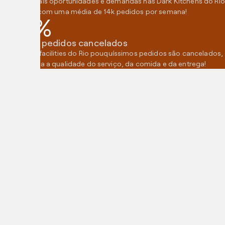
Encontre mais oportunidades e demandas nas Dark Kitchens do Rio
de Janeiro, com uma média de 14k pedidos por semana!
2,5%
Média de pedidos cancelados
Nas nossas facilities do Rio pouquíssimos pedidos são cancelados,
o que mostra a qualidade do serviço, da comida e da entrega!