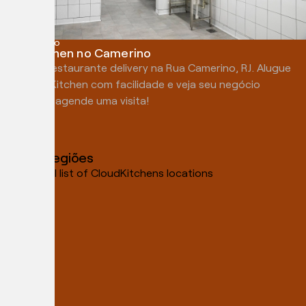
RIO DE JANEIRO
Dark Kitchen no Camerino
Abra seu restaurante delivery na Rua Camerino, RJ. Alugue
uma Dark Kitchen com facilidade e veja seu negócio
prosperar, agende uma visita!
Veja as regiões
See our full list of CloudKitchens locations