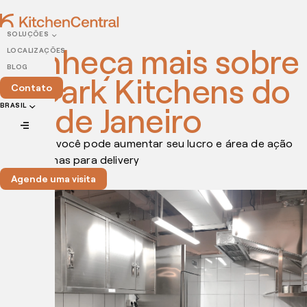
SOLUÇÕES
Conheça mais sobre
LOCALIZAÇÕES
BLOG
as Dark Kitchens do
Contato
Rio de Janeiro
BRASIL
Veja como você pode aumentar seu lucro e área de ação
com cozinhas para delivery
Agende uma visita