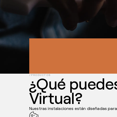
Conoce nues
tiendas virtu
Solucionamos el almacenamiento de tus produ
/
PRODUCTOS
¿Qué puedes
Virtual?
Nuestras instalaciones están diseñadas para