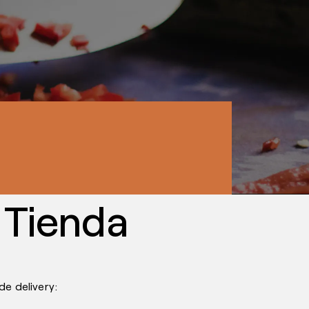
lo de
por apps de delivery.
 Tienda
e delivery: