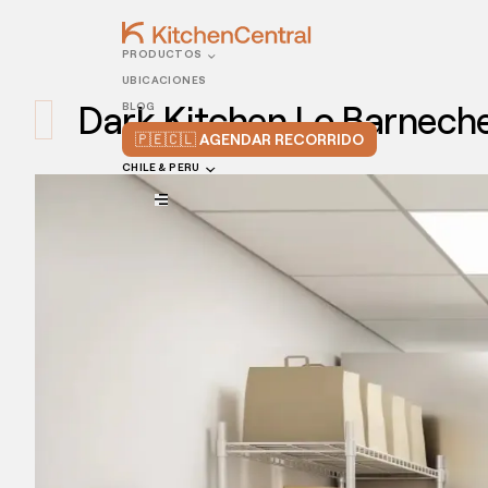
PRODUCTOS
UBICACIONES
Dark Kitchen Lo Barneche
BLOG
🇵🇪🇨🇱 AGENDAR RECORRIDO
CHILE & PERU