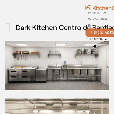
PRODUCTOS
UBICACIONES
Dark Kitchen Centro de Santiago
BLOG
🇵🇪🇨🇱 AG
CHILE & PERU