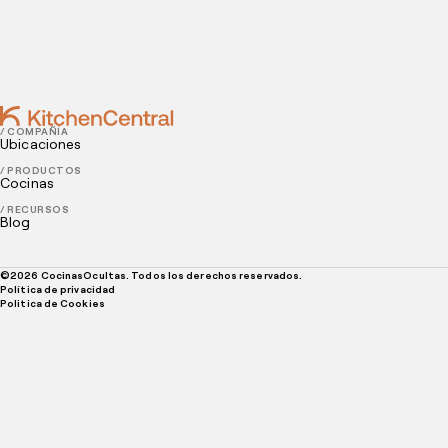
DECEMBER 30, 2022
8 ideas para eventos y promociones de verano
/ COMPAÑÍA
Ubicaciones
/ PRODUCTOS
Cocinas
/ RECURSOS
Blog
©
2026
CocinasOcultas. Todos los derechos reservados.
Política de privacidad
Politica de Cookies