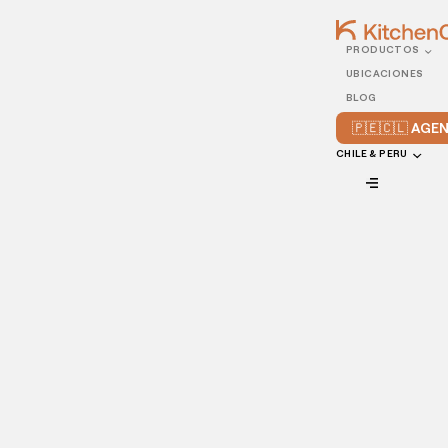
PRODUCTOS
06/JANUARY/2023
UBICACIONES
Todo sobre el quick
BLOG
commerce
🇵🇪🇨🇱 AG
CHILE & PERU
VIEW ALL
Antes se compraba sólo en persona, pero hoy en día gran
parte de los consumidores prefieren hacer sus pedidos por
Internet. Quick Commerce se presenta para facilitar este
proceso.
Hoy es posible hacer por teléfono celular lo que antes sólo
se hacía en las tiendas físicas. Si quieres conocer toda la