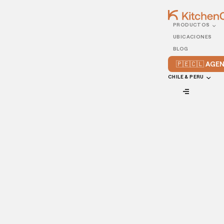
PRODUCTOS
30/AUGUST/2024
UBICACIONES
¿Qué es dark kitchen?
BLOG
Todo lo que necesitas
🇵🇪🇨🇱 AG
saber sobre su
CHILE & PERU
funcionamiento, ventajas
y cómo alquilar una
cocina oculta
VIEW ALL
Las dark kitchens están transformando la escena
gastronómica
en Perú y Chile, ofreciendo una alternativa