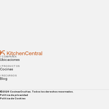
Contact
SEPTEMBER 06, 2024
¿Cuál es la diferencia entre banquete y catering?
AUGUST 23, 2024
¿Cuáles son los platos típicos de Santiago de
Chuco? Una guía para emprendedores de delivery
/ COMPAÑÍA
Ubicaciones
/ PRODUCTOS
Cocinas
/ RECURSOS
Blog
©
2026
CocinasOcultas. Todos los derechos reservados.
Política de privacidad
Politica de Cookies