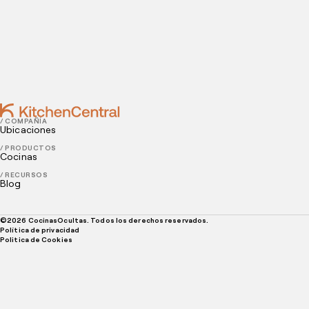
concepto
JUNE 16, 2021
5 Tips para realizar un inventario de cocina
/ COMPAÑÍA
Ubicaciones
/ PRODUCTOS
Cocinas
/ RECURSOS
Blog
©
2026
CocinasOcultas. Todos los derechos reservados.
Política de privacidad
Politica de Cookies