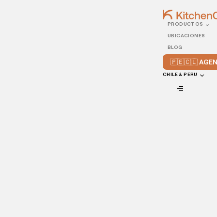
PRODUCTOS
18/JUNE/2021
UBICACIONES
Todo lo que necesitas
BLOG
saber sobre el delivery en
🇵🇪🇨🇱 AG
restaurante
CHILE & PERU
VIEW ALL
Durante los últimos años, las personas han optado, a
mayor medida, un estilo de vida “a pedido”, es decir,
siempre listo para satisfacer sus necesidades. Los
negocios gastronómicos naturalmente no fueron la
excepción.
Incluso antes de la llegada del COVID-19, los alimentos