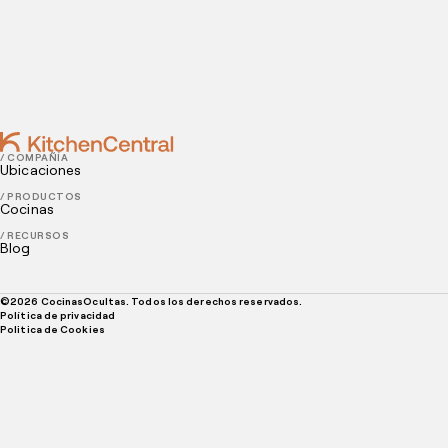
DECEMBER 24, 2021
Aumenta tus pedidos en línea con las cocinas
ocultas
/ COMPAÑÍA
Ubicaciones
/ PRODUCTOS
Cocinas
/ RECURSOS
Blog
©
2026
CocinasOcultas. Todos los derechos reservados.
Política de privacidad
Politica de Cookies