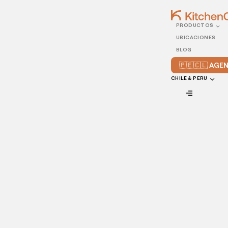
PRODUCTOS
24/DECEMBER/2021
UBICACIONES
¿Te interesa vender tu
BLOG
comida a domicilio? Todo
🇵🇪🇨🇱 AG
lo que tienes que saber
CHILE & PERU
VIEW ALL
Actualmente, el servicio de entrega a domicilio es una
modalidad que ha adquirido gran auge. Cada día son más
las personas que se suman a comprar online sin tener que
salir de su casa, representando mayor comodidad y ahorro
de tiempo.
Si tienes un emprendimiento gastronómico o un