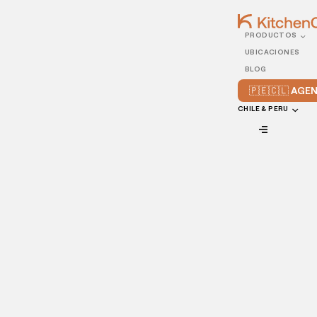
PRODUCTOS
13/JANUARY/2022
UBICACIONES
Rentabilidad de un
BLOG
restaurante: ¿cómo
🇵🇪🇨🇱 AG
aumentar sus ventas?
CHILE & PERU
VIEW ALL
Tener un negocio exitoso es el sueño de cualquier gestor.
Para que este reto se convierta en realidad, es esencial
mantener una buena perspectiva de mercado y realizar
acciones que tengan como meta aumentar las ventas y, de
este modo, optimizar su rentabilidad.
De hecho, tener un restaurante rentable requiere una