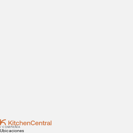
ABRE TU COCINA OCULTA
Visítanos hoy
¿Estás listo para abrir una cocina oculta? Introduce tus
datos de contacto para agendar tu visita a nuestras
instalaciones.
Contact
JANUARY 14, 2022
¿Quieres abrir un restaurante de comida a
domicilio? 5 pasos a seguir
JANUARY 12, 2022
3 razones clave para mejorar la experiencia del
cliente
/ COMPAÑÍA
Ubicaciones