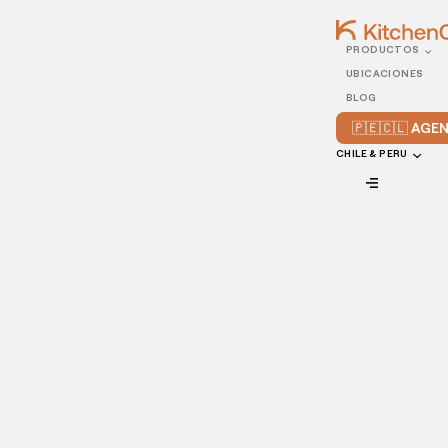
PRODUCTOS
26/DECEMBER/2022
UBICACIONES
¿Qué tan fácil de usar es
BLOG
el menú en línea de tu
🇵🇪🇨🇱 AG
restaurante?
CHILE & PERU
VIEW ALL
Seguramente ya tienes un menú en línea, pero, ¿alguna vez
has hecho tú mismo un
pedido en la web de tu
restaurante
? ¿Has oído quejas sobre tu menú online? Hoy
vamos a averiguar cómo mejorar el menú en línea de tu
restaurante.