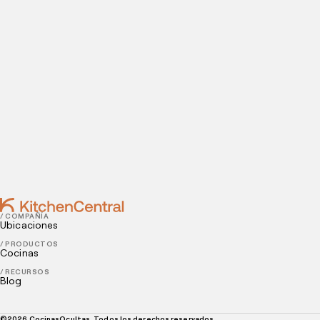
instalaciones.
Contact
DECEMBER 26, 2022
¿Por qué tu restaurante necesita una presencia en
Instagram?
DECEMBER 23, 2022
Cómo conectar la marca de tu restaurante con los
clientes de la actualidad
/ COMPAÑÍA
Ubicaciones
/ PRODUCTOS
Cocinas
/ RECURSOS
Blog
©
2026
CocinasOcultas. Todos los derechos reservados.