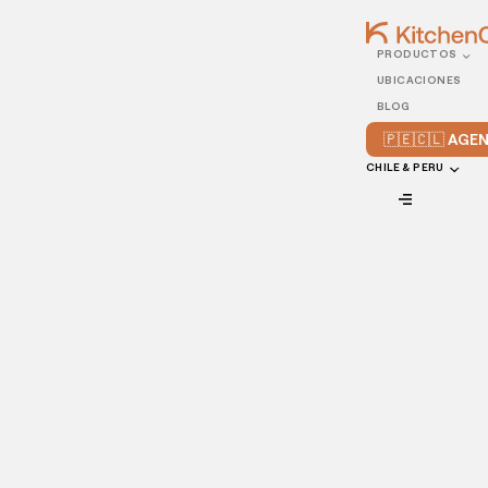
PRODUCTOS
20/JUNE/2022
UBICACIONES
¿Qué es la comida
BLOG
“instagrameable”?
🇵🇪🇨🇱 AG
CHILE & PERU
VIEW ALL
La
comida instagrameable
es esa que los comensales,
fascinados por su apariencia, no resisten la tentación de
publicar en su cuenta de Instagram.
Esta combinación de desarrollo tecnológico y modo de ser
del público es muy positiva para aumentar la visibilidad de
nuestro restaurante y, por supuesto, las ventas.
Actualmente es Instagram, pero mañana quizás serán otras