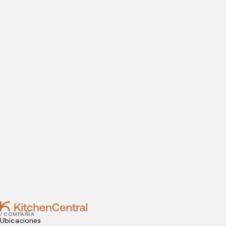
ABRE TU COCINA OCULTA
Visítanos hoy
¿Estás listo para abrir una cocina oculta? Introduce tus
datos de contacto para agendar tu visita a nuestras
instalaciones.
Contact
JUNE 20, 2022
Catering para restaurantes: Lo más importante
JUNE 16, 2022
¿Cuál es el personal indispensable de un
restaurante?
/ COMPAÑÍA
Ubicaciones