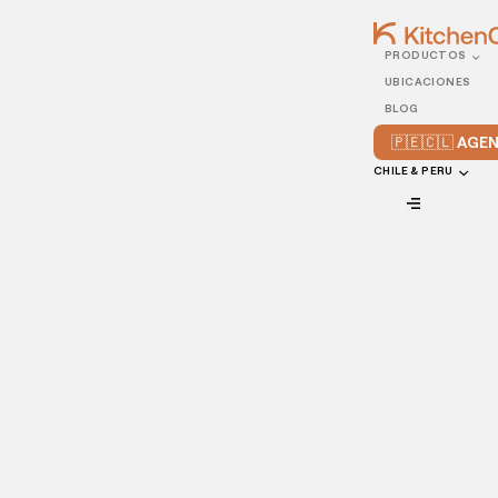
PRODUCTOS
10/MAY/2021
UBICACIONES
Público vegano: ¿cómo
BLOG
adaptar tu restaurante?
🇵🇪🇨🇱 AG
CHILE & PERU
VIEW ALL
¿Te interesa incrementar las opciones que ofreces a tus
comensales para incorporar, por ejemplo, al
público
vegano
? Sin duda, para un restaurante es importante
expandir los platillos que ofrece para diferente tipo de
clientes.
En la actualidad, el
público vegano
es cada vez mayor, lo
que hace que platillos enfocados en este te ayuden a