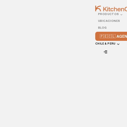
PRODUCTOS
17/JUNE/2025
UBICACIONES
7 Postres Peruanos Para
BLOG
Vender​ en el Delivery
🇵🇪🇨🇱 AG
CHILE & PERU
VIEW ALL
Los mejores postres peruanos para
vender a domicilio, como el suspiro a la
limeña, los picarones y el arroz con leche
con mazamorra, encantan por su sabor,
su textura y la nostalgia que despiertan.
Cada vez más personas buscan un momento dulce sin salir
de casa, y eso ha hecho crecer el delivery de postres como