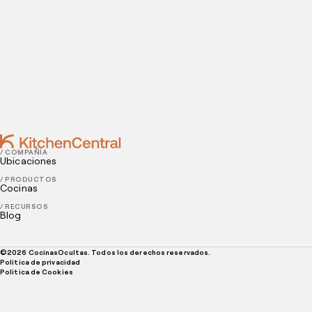
JUNE 18, 2025
¿Cómo Realizar Entregas Exitosas en Épocas de Alta
Demanda?
JUNE 10, 2025
Ideas de Menú Especial en el Día del Pollo a la Brasa
/ COMPAÑÍA
Ubicaciones
/ PRODUCTOS
Cocinas
/ RECURSOS
Blog
©
2026
CocinasOcultas. Todos los derechos reservados.
Política de privacidad
Politica de Cookies