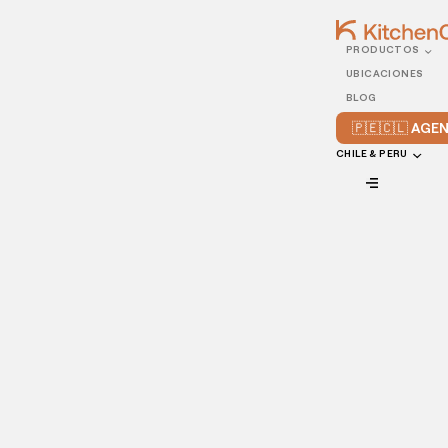
PRODUCTOS
18/AUGUST/2022
UBICACIONES
Por qué la gente prefiere
BLOG
los pedidos online en
🇵🇪🇨🇱 AG
lugar de pedidos
CHILE & PERU
telefónicos
VIEW ALL
Los pedidos en línea han ganado popularidad en los últimos
años, sobretodo en comparación con los pedidos
telefónicos, los cuales eran la norma en la década de los
90s y los 00s. Si quieres mantenerte al tanto de esta
tendencia que solo sigue en crecimiento, sigue leyendo