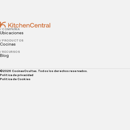
AUGUST 18, 2022
4 puntos clave para mejorar el sistema de reservas
/ COMPAÑÍA
Ubicaciones
/ PRODUCTOS
Cocinas
/ RECURSOS
Blog
©
2026
CocinasOcultas. Todos los derechos reservados.
Política de privacidad
Politica de Cookies