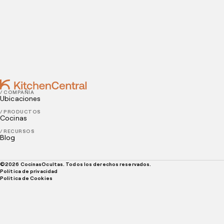
Cómo colaborar con “food influencers”
JUNE 22, 2022
Problemas más comunes de los propietarios de
restaurantes
/ COMPAÑÍA
Ubicaciones
/ PRODUCTOS
Cocinas
/ RECURSOS
Blog
©
2026
CocinasOcultas. Todos los derechos reservados.
Política de privacidad
Politica de Cookies