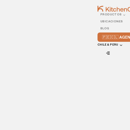
PRODUCTOS
22/JUNE/2022
UBICACIONES
Por qué debes crear una
BLOG
app para tu restaurante
🇵🇪🇨🇱 AG
CHILE & PERU
VIEW ALL
La mayoría de los usuarios de teléfonos móviles buscan
restaurantes en aplicaciones móviles.
Tus clientes piden en línea, ahora más que nunca. Es
necesario que les facilites el acceso y llegues a donde
están en poco tiempo.
Llévales tu restaurante directamente a sus manos con una
aplicación de restaurante que vean cada vez que abran su