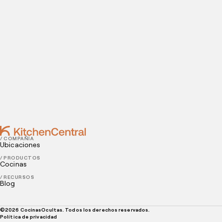
instalaciones.
Contact
JULY 23, 2021
5 maneras para innovar en tu restaurante
JULY 21, 2021
Inventario de cocina para restaurante: Guía para
realizarlo eficientemente
/ COMPAÑÍA
Ubicaciones
/ PRODUCTOS
Cocinas
/ RECURSOS
Blog
©
2026
CocinasOcultas. Todos los derechos reservados.
Política de privacidad