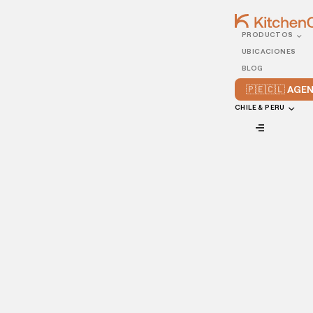
PRODUCTOS
23/JULY/2021
UBICACIONES
Mejora tu servicio de
BLOG
pedidos online con estos
🇵🇪🇨🇱 AG
consejos
CHILE & PERU
VIEW ALL
En la actualidad, tener un servicio de pedidos online en los
restaurantes ya no es bonus: es una necesidad. Es una
gran manera de
aumentar la rentabilidad y ventas
;
además, los pedidos online están prosperando más que
nunca e incluso, están cambiando la forma tradicional en
que funcionan los negocios gastronómicos.