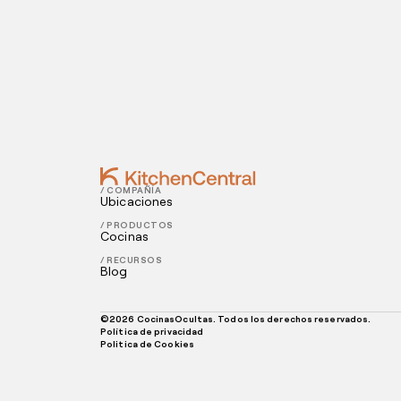
Contact
APRIL 13, 2021
Plan alimenticio a domicilio: ¿cómo ap
MARCH 05, 2021
¿Cómo puedo bajar los costos de un res
/ COMPAÑÍA
Ubicaciones
/ PRODUCTOS
Cocinas
/ RECURSOS
Blog
©
2026
CocinasOcultas. Todos los derechos reservados.
Política de privacidad
Politica de Cookies