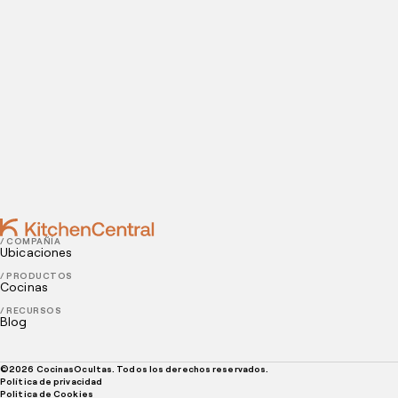
instalaciones.
Contact
AUGUST 19, 2021
¿Para qué sirve la ingeniería de menú?
AUGUST 17, 2021
Reduce el desperdicio alimentario con estos
consejos prácticos
/ COMPAÑÍA
Ubicaciones
/ PRODUCTOS
Cocinas
/ RECURSOS
Blog
©
2026
CocinasOcultas. Todos los derechos reservados.
Política de privacidad
Politica de Cookies