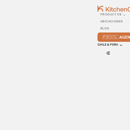
PRODUCTOS
17/AUGUST/2021
UBICACIONES
Los pilares para
BLOG
perfeccionar la logística
🇵🇪🇨🇱 AG
de tu restaurante
CHILE & PERU
VIEW ALL
El éxito de cualquier restaurante depende en gran parte de
su logística, ya que si su logística es deficiente, es poco
probable que salga adelante aún si tiene al mejor chef de la
zona y al equipo de cocina más innovador.
La verdad es que dentro de la industria restaurantera, hay
poco espacio para prueba y error. Un error en la logística,