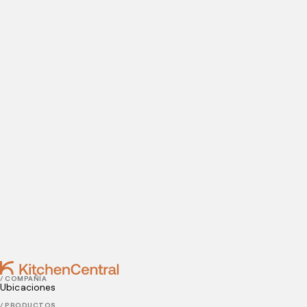
ABRE TU COCINA OCULTA
Visítanos hoy
¿Estás listo para abrir una cocina oculta? Introduce tus
datos de contacto para agendar tu visita a nuestras
instalaciones.
Contact
JULY 07, 2022
Cómo utilizar la ingeniería de menú en tu
restaurante
JULY 05, 2022
3 ventajas de abrir un restaurante virtual
/ COMPAÑÍA
Ubicaciones
/ PRODUCTOS