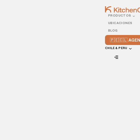
PRODUCTOS
06/JULY/2022
UBICACIONES
Lo que tienes que saber
BLOG
antes de abrir una dark
🇵🇪🇨🇱 AG
kitchen
CHILE & PERU
VIEW ALL
No hay mejor momento para abrir un restaurante que éste,
pero no un restaurante tradicional. Estamos hablando de
las
dark kitchens
, también conocidas como restaurantes
virtuales, y hoy ¡te platicaremos todo sobre ellas!
El restaurante virtual, que elimina la opción de que los
clientes cenen en su restaurante, está creciendo en