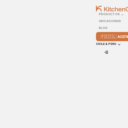
PRODUCTOS
21/JANUARY/2022
UBICACIONES
Las tendencias
BLOG
alimentarias que no te
🇵🇪🇨🇱 AG
puedes perder en el 2022
CHILE & PERU
VIEW ALL
Platos a base de plantas, nuevos y atrevidos sabores, y los
clásicos favoritos son sólo algunas de las grandes
tendencias alimentarias que vimos en 2021. Si bien el año
fue extremadamente imprevisible, muchos empresarios de
la restauración continuaron prosperando y fortaleciendo
su capacidad de crecomiento a lo largo de 2021.