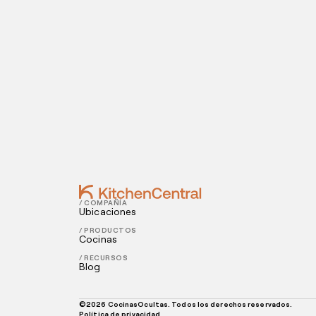
Visítanos hoy
¿Estás listo para abrir una cocina oculta? I
Contact
OCTOBER 01, 2021
Cómo agregar tu restaurante a Googl
SEPTEMBER 29, 2021
Hacks para crecer tu restaurante que 
/ COMPAÑÍA
Ubicaciones
/ PRODUCTOS
Cocinas
/ RECURSOS
Blog
©
2026
CocinasOcultas. Todos los derechos reservados.
Política de privacidad