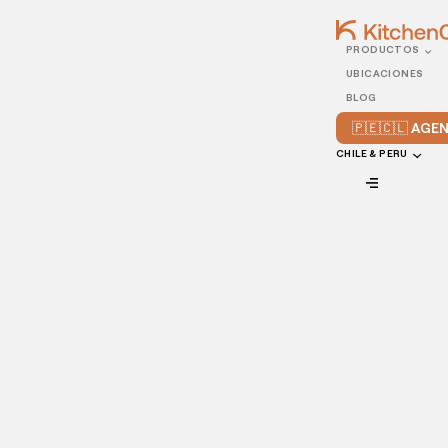
PRODUCTOS
25/FEBRUARY/2022
UBICACIONES
La guía completa para
BLOG
utilizar TikTok en tu
🇵🇪🇨🇱 AG
restaurante
CHILE & PERU
VIEW ALL
TikTok
es una plataforma que tiene más de 1 billón de
usuarios activos en 150 países en el mundo. Si tu cliente
potencial se encuentra entre las edades 13 y 40 años,
definitivamente es una gran herramienta que debes
adoptar para la promoción de tu negocio.
¿Quieres conocer cómo usar
TikTok para restaurantes
y