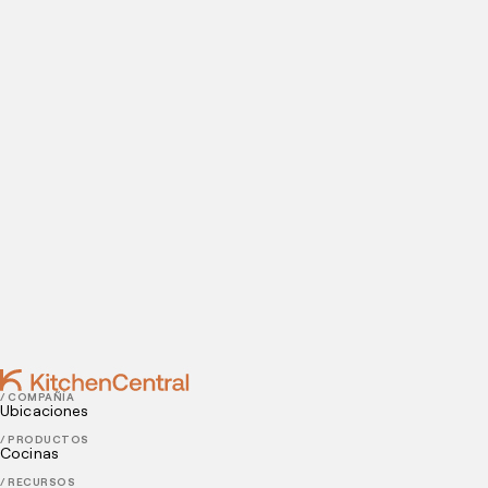
Visítanos hoy
¿Estás listo para abrir una cocina oculta? Introduce tus
datos de contacto para agendar tu visita a nuestras
instalaciones.
Contact
FEBRUARY 25, 2022
Conoce la nueva tendencia en alimentos: Fast Good
FEBRUARY 23, 2022
La información más relevante sobre los empaques
para comida a domicilio
/ COMPAÑÍA
Ubicaciones
/ PRODUCTOS
Cocinas
/ RECURSOS