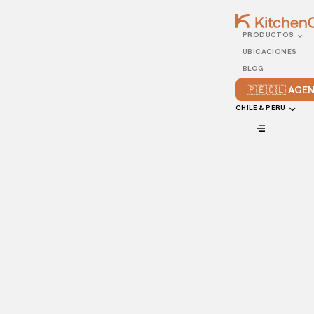
PRODUCTOS
07/SEPTEMBER/2022
UBICACIONES
Ideas originales de
BLOG
entretenimiento en tu
🇵🇪🇨🇱 AG
restaurante
CHILE & PERU
VIEW ALL
Si estás pensando en añadir un toque extra a tu
restaurante, aquí tienes algunas ideas de entretenimiento
para restaurantes para ayudarte a comenzar.
Ofrecer entretenimiento en tu restaurante es una forma
estupenda de interesar a nuevos clientes y de animar a los
que ya lo visitan regularmente. Los amantes de la comida