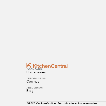
Visítanos hoy
¿Estás listo para abrir una cocina oculta? I
Contact
AUGUST 13, 2021
3 maneras de usar TikTok en tu restau
AUGUST 11, 2021
¿Quieres tener al mejor chef en tu rest
/ COMPAÑÍA
Ubicaciones
/ PRODUCTOS
Cocinas
/ RECURSOS
Blog
©
2026
CocinasOcultas. Todos los derechos reservados.