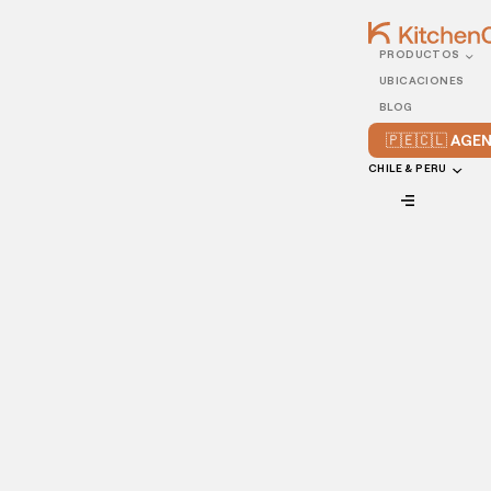
PRODUCTOS
20/FEBRUARY/2025
UBICACIONES
El Boom del Delivery en
BLOG
Perú: Estadísticas y
🇵🇪🇨🇱 AG
Oportunidades
CHILE & PERU
VIEW ALL
Vale la pena invertir en delivery en Perú. El
mercado está en crecimiento, con
ingresos proyectados de casi US$3.000
millones para 2029, impulsado por la
digitalización y la demanda de
conveniencia. ¿Quieres descubrir cómo