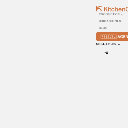
PRODUCTOS
20/MAY/2021
UBICACIONES
Empresas de entrega de
BLOG
comida: ¿cuáles son las
🇵🇪🇨🇱 AG
mejores?
CHILE & PERU
VIEW ALL
El
boom
de las
empresas de entrega de comida
es una
realidad en América Latina y el mundo.
Las aplicaciones móviles, el crecimiento del comercio
electrónico y las limitaciones para salir de casa en los
últimos tiempos ―debido al confinamiento― han
impulsado este sector de la industria de alimentos y