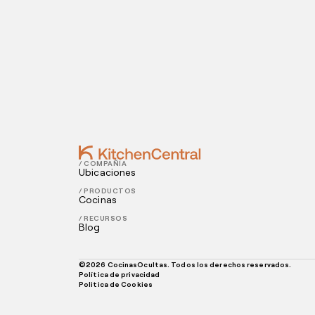
Contact
FEBRUARY 14, 2022
5 ideas románticas de marketing para el
FEBRUARY 11, 2022
Conoce todo sobre la presencia digital
/ COMPAÑÍA
Ubicaciones
/ PRODUCTOS
Cocinas
/ RECURSOS
Blog
©
2026
CocinasOcultas. Todos los derechos reservados.
Política de privacidad
Politica de Cookies