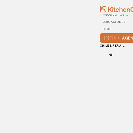
PRODUCTOS
21/FEBRUARY/2022
UBICACIONES
Contrata al mejor chef
BLOG
para tu restaurante e
🇵🇪🇨🇱 AG
impresiona a tus
CHILE & PERU
comensales
VIEW ALL
Dentro de la industria gastronómica, no hay una sola
receta para el éxito. Al contrario, es un mundo donde es
posible experimentar con sabores, texturas, aromas,
combinaciones, y demás. Y, ¿quién es la persona indicada y
más capaz de crear estas propuestas? El chef, sin duda