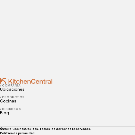
Contact
FEBRUARY 23, 2022
5 pasos prácticos para realizar un inventario de
cocina de restaurante
FEBRUARY 21, 2022
Implementa estos tips para organizar la cocina de
tu restaurante
/ COMPAÑÍA
Ubicaciones
/ PRODUCTOS
Cocinas
/ RECURSOS
Blog
©
2026
CocinasOcultas. Todos los derechos reservados.
Política de privacidad