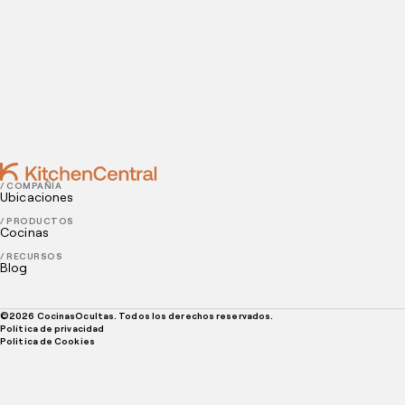
de delivery
SEPTEMBER 22, 2021
Cross-selling y Upselling: ¿Qué son y cómo sacarles
provecho en tu restaurante?
/ COMPAÑÍA
Ubicaciones
/ PRODUCTOS
Cocinas
/ RECURSOS
Blog
©
2026
CocinasOcultas. Todos los derechos reservados.
Política de privacidad
Politica de Cookies