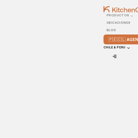
PRODUCTOS
22/SEPTEMBER/2021
UBICACIONES
Consejos para mantener
BLOG
el éxito de tu restaurante
🇵🇪🇨🇱 AG
en la situación actual
CHILE & PERU
VIEW ALL
No cabe duda que los tiempos son difíciles en este
momento y los negocios locales están luchando con las
restricciones constantemente cambiantes puestas en
marcha en sus comunidades para ayudar a detener la
propagación del COVID-19.
La situación actual trajo consigo un cambio drástico en la