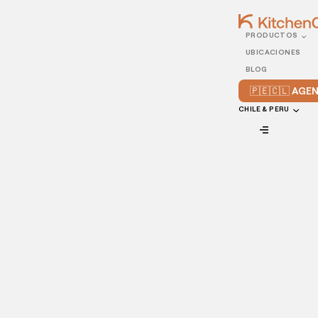
PRODUCTOS
13/OCTOBER/2022
UBICACIONES
Consejos para hacer un
BLOG
pronóstico de ventas
🇵🇪🇨🇱 AG
CHILE & PERU
VIEW ALL
Como propietario u operador de un restaurante, es posible
que ya sepas que los pronósticos de ventas pueden
ayudarte a gestionar mejor tu negocio. Pero, ¿qué son los
pronósticos para los restaurantes
y cómo funcionan?
Vamos a averiguarlo.
Cuando se trata de comprar ingredientes, gestionar el
personal o pedir nuevos equipos, una previsión de ventas