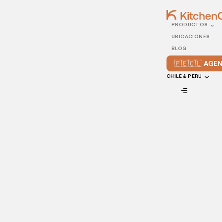
PRODUCTOS
05/SEPTEMBER/2022
UBICACIONES
7 consejos para
BLOG
administrar una cadena
🇵🇪🇨🇱 AG
de restaurantes
CHILE & PERU
VIEW ALL
En este artículo, te platicaremos siete tips para administrar
una cadena de restaurantes exitosa para que puedas
iniciar tu viaje dentro del mundo restaurantero.
Para obtener un negocio exitoso en el ámbito
gastronómico, se requiere prestar atención a diferentes
factores que a simple vista podrían sonar obvios, pero son