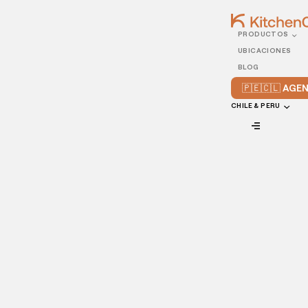
PRODUCTOS
20/NOVEMBER/2022
UBICACIONES
Consejos clave para abrir
BLOG
una cocina oculta
🇵🇪🇨🇱 AG
CHILE & PERU
VIEW ALL
Tanto si eres un propietario de un restaurante que quiere
montar una cocina fantasma, una cocina oculta, un
restaurante virtual o cualquier otra palabra de moda en el
mundo de los restaurantes virtuales, estamos aquí para
ofrecerte una guía de
5 consejos para montar una cocina
oculta
, teniendo en cuenta la competencia y la tecnología.
¡Aquí vamos!