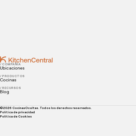
5 estrategias efectivas de marketing para
promocionar tu restaurante
NOVEMBER 18, 2022
Cómo promover la apertura de un nuevo
restaurante
/ COMPAÑÍA
Ubicaciones
/ PRODUCTOS
Cocinas
/ RECURSOS
Blog
©
2026
CocinasOcultas. Todos los derechos reservados.
Política de privacidad
Politica de Cookies