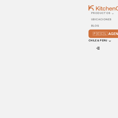
PRODUCTOS
26/SEPTEMBER/2022
UBICACIONES
Cómo vender comida a
BLOG
domicilio de manera
🇵🇪🇨🇱 AG
rentable
CHILE & PERU
VIEW ALL
Si quieres llegar a más clientes, quizás sea necesario
implementar un servicio de comida a domicilio. Aquí te
contamos todo lo que necesitas saber antes de hacerlo.
En el nuevo mundo post-COVID, la demanda por parte de
los usuarios de disfrutar sus alimentos sin complicaciones
hasta la puerta de su casa ha aumentado, no solamente