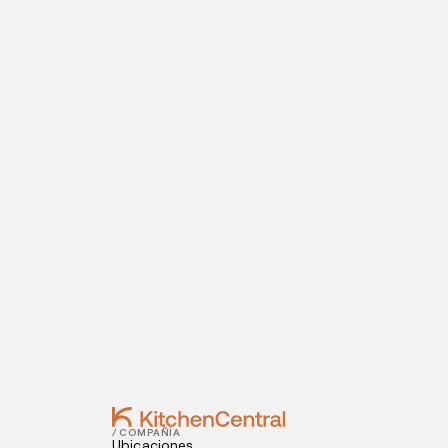
PÁGINA PRINCIPAL
ABRE TU COCINA OCULTA
Visítanos hoy
¿Estás listo para abrir una cocina oculta? I
Contact
OCTOBER 12, 2022
Por qué la fotografía de platillos es ese
OCTOBER 10, 2022
La importancia de un buen presupuest
/ COMPAÑÍA
Ubicaciones